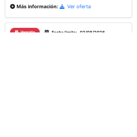
Más información:
Ver oferta
Vencida
Fecha límite:
03/08/2026
1 plaza(s)
Paita - Paita
Convocante:
EMPRESA DEL SECTOR
TRANSPORTES
Oferta:
CONDUCTOR DE TRAILER
Requisitos:
Licencia de conducir A3C
profesional (vigente). Mínimo 3 años como
conductor de tráiler en el secto...
Beneficios:
Remuneración acorde al
mercado. Beneficios sociales según ley.
Capacitación constante en seguridad vial y
manejo defensivo. Estabilidad laboral en una