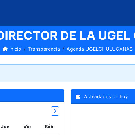
DIRECTOR DE LA UGE
Inicio
Transparencia
Agenda UGELCHULUCANAS
Actividades de hoy
Para desplazarte dentro d
Mes siguiente
Jue
Vie
Sáb