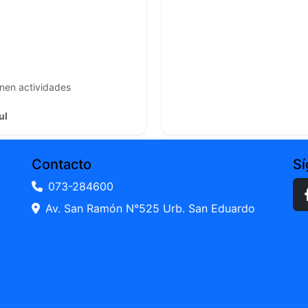
enen actividades
ul
Contacto
S
073-284600
Av. San Ramón N°525 Urb. San Eduardo